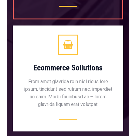
Ecommerce Sollutions
From amet glavrida roin nisl risus lore
ipsum, tincidunt sed rutrum nec, imperdiet
ac enim. Morbi faucibusd ac – lorem
glavrida liquam erat volutpat.